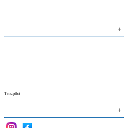
1200-309 Lisboa Portugal
Sobre nosotros
Contactos
Mapa del sitio
Quienes somos
Nuestra historia
La historia del Piano
Blog
Trustpilot
Siganos