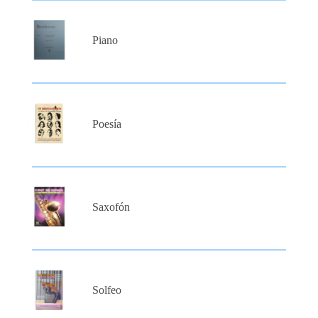
Piano
Poesía
Saxofón
Solfeo