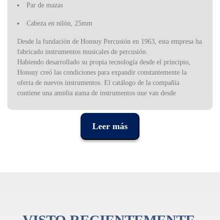
Par de mazas
Cabeza en nilón, 25mm
Desde la fundación de Honsuy Percusión en 1963, esta empresa ha
fabricado instrumentos musicales de percusión.
Habiendo desarrollado su propia tecnología desde el principio,
Honsuy creó las condiciones para expandir constantemente la
oferta de nuevos instrumentos. El catálogo de la compañía
contiene una amplia gama de instrumentos que van desde
sofisticados tambores o material para banda y orquesta, hasta
instrumentos educativos adaptados al método Orff. Esta variedad
de instrumentos, junto con el cuidado diseño y la calidad, hacen de
Leer más
Honsuy el mayor productor español y una de las más importantes
productoras europeas de instrumentos de percusión.