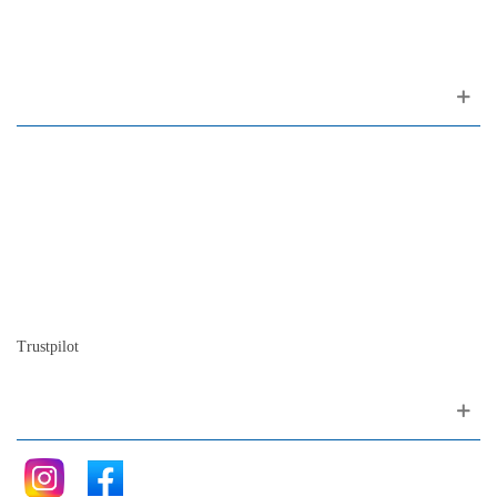
1200-309 Lisboa Portugal
Sobre nosotros
Contactos
Mapa del sitio
Quienes somos
Nuestra historia
La historia del Piano
Blog
Trustpilot
Siganos