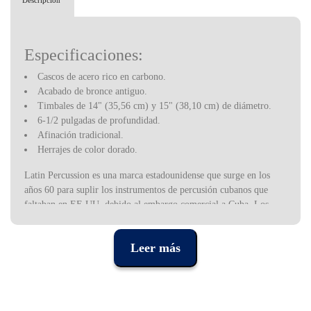
Descripción
Especificaciones:
Cascos de acero rico en carbono.
Acabado de bronce antiguo.
Timbales de 14" (35,56 cm) y 15" (38,10 cm) de diámetro.
6-1/2 pulgadas de profundidad.
Afinación tradicional.
Herrajes de color dorado.
Latin Percussion es una marca estadounidense que surge en los
años 60 para suplir los instrumentos de percusión cubanos que
faltaban en EE.UU. debido al embargo comercial a Cuba. Los
instrumentos de percusión latina comenzaron a dominar las bandas
de jazz latino en ese momento, pero rápidamente fueron utilizados
Leer más
por músicos de diferentes estilos. De ahí que el LP se haya
convertido en una de las marcas de percusión más prestigiosas de
la industria, utilizada por algunos de los músicos más populares de
los últimos años.