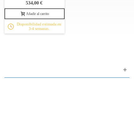
534,00 €
Añadir al carrito
Disponibilidad estimada en
3-4 semanas.
Apoyo al cliente
FAQ
Enlaces
Política de Privacidad
Condiciones generales de venta
Aparcamiento
Facilidades de pago