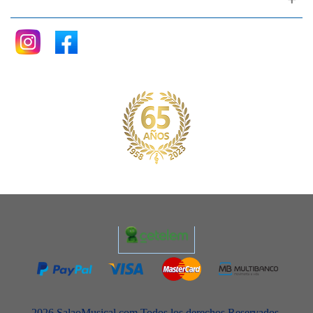
2026 SalaoMusical.com Todos los derechos Reservados.