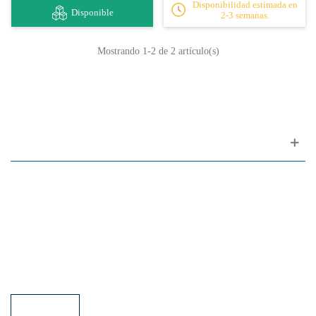
Disponibilidad estimada en
Disponible
2-3 semanas.
Mostrando
1
-2 de 2 artículo(s)
Apoyo al cliente
FAQ
Enlaces
Política de Privacidad
Condiciones generales de venta
Aparcamiento
Facilidades de pago