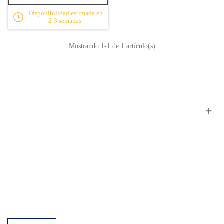
Disponibilidad estimada en
2-3 semanas.
Mostrando
1
-1 de 1 artículo(s)
Apoyo al cliente
FAQ
Enlaces
Política de Privacidad
Condiciones generales de venta
Aparcamiento
Facilidades de pago