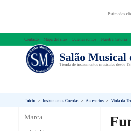
Estimados cli
Contacto
Mapa del sitio
Quienes somos
Nuestra história
Salão Musical 
Tienda de instrumentos musicales desde 1
ACCESORIOS
ACORDEONES
A
INICIACIÓN MUSICAL/ORFF
Inicio
>
Instrumentos Cuerdas
>
Accesorios
>
Viola da Te
Marca
Fu