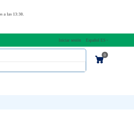
 a las 13:30.
Iniciar sesión
Español ES
0
OS CUERDAS
EDICIONES MUSICALES
NTO
TECLADOS