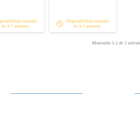
ponibilidad estimada
Disponibilidad estimada
en 4-5 semanas.
en 4-5 semanas.
Mostrando
1
-2 de 2 artícul
Horarios
Lunes a Sábado
10:00 - 13:30
15:00 - 19:00
Domingo
Cerrado
En los meses de julio y agosto, los sábados cerramos a las 13:30