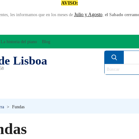
AVISO:
Julio y Agosto
entes, les informamos que en los meses de
,
el Sabado cerramos
La historia del piano
Blog
de Lisboa
958
MPLIFICACÍON/AUDIO
ARCO
INSTRUMENT
PERCUSÍON
PIANOS
VIE
rra
>
Fundas
ndas