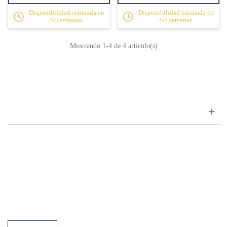
Disponibilidad estimada en
Disponibilidad estimada en
2-3 semanas.
4-5 semanas.
Mostrando
1
-4 de 4 artículo(s)
Apoyo al cliente
FAQ
Enlaces
Política de Privacidad
Condiciones generales de venta
Aparcamiento
Facilidades de pago