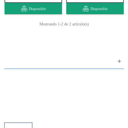
Disponible
Disponible
Mostrando
1
-2 de 2 artículo(s)
Apoyo al cliente
FAQ
Enlaces
Política de Privacidad
Condiciones generales de venta
Aparcamiento
Facilidades de pago