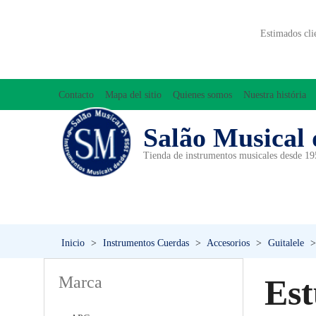
Estimados cli
Contacto
Mapa del sitio
Quienes somos
Nuestra história
Salão Musical 
Tienda de instrumentos musicales desde 1
ACCESORIOS
ACORDEONES
A
INICIACIÓN MUSICAL/ORFF
Inicio
>
Instrumentos Cuerdas
>
Accesorios
>
Guitalele
>
Marca
Est