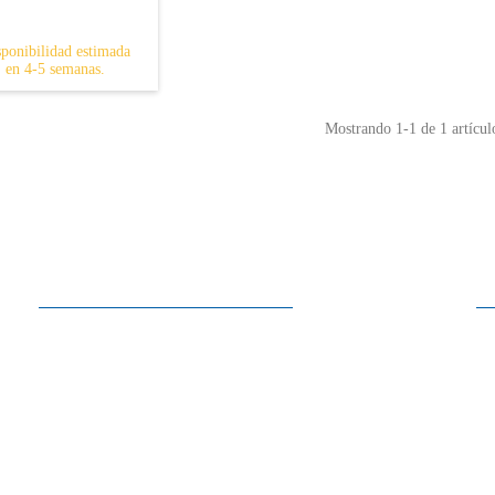
ponibilidad estimada
en 4-5 semanas.
Mostrando
1
-1 de 1 artícul
Horarios
Lunes a Sábado
10:00 - 13:30
15:00 - 19:00
Domingo
Cerrado
En los meses de julio y agosto, los sábados cerramos a las 13:30
+351 21 319 37 40