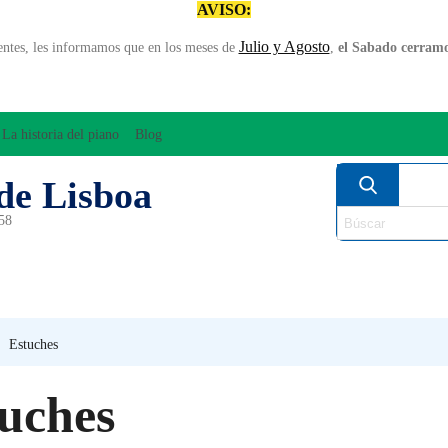
AVISO:
Julio y Agosto
entes, les informamos que en los meses de
,
el Sabado cerramos
La historia del piano
Blog
de Lisboa
958
MPLIFICACÍON/AUDIO
ARCO
INSTRUMENT
PERCUSÍON
PIANOS
VIE
Estuches
uches