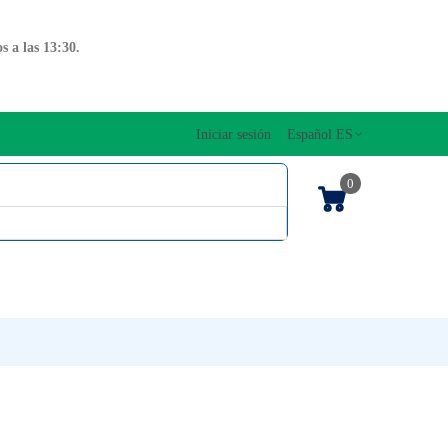
 a las 13:30.
Iniciar sesión
Español ES
0
OS CUERDAS
EDICIONES MUSICALES
NTO
TECLADOS