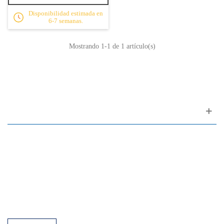
Disponibilidad estimada en
6-7 semanas.
Mostrando
1
-1 de 1 artículo(s)
Apoyo al cliente
FAQ
Enlaces
Política de Privacidad
Condiciones generales de venta
Aparcamiento
Facilidades de pago