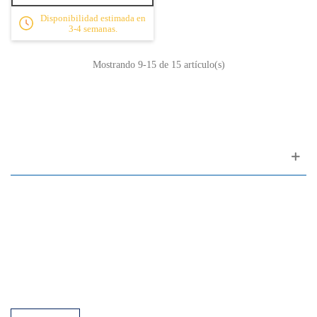
Disponibilidad estimada en
3-4 semanas.
Mostrando
9
-15 de 15 artículo(s)
Apoyo al cliente
FAQ
Enlaces
Política de Privacidad
Condiciones generales de venta
Aparcamiento
Facilidades de pago