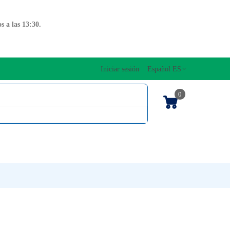
 a las 13:30.
Iniciar sesión
Español ES
0
OS CUERDAS
EDICIONES MUSICALES
NTO
TECLADOS