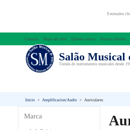
Estimados cli
Contacto
Mapa del sitio
Quienes somos
Nuestra história
Salão Musical 
Tienda de instrumentos musicales desde 1
ACCESORIOS
ACORDEONES
A
INICIACIÓN MUSICAL/ORFF
Inicio
>
Amplificacíon/Audio
>
Auriculares
Marca
Aur