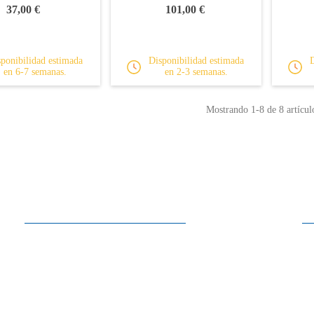
37,00 €
101,00 €
ponibilidad estimada
Disponibilidad estimada
en 6-7 semanas.
en 2-3 semanas.
Mostrando
1
-8 de 8 artícul
Horarios
Lunes a Sábado
10:00 - 13:30
15:00 - 19:00
Domingo
Cerrado
En los meses de julio y agosto, los sábados cerramos a las 13:30