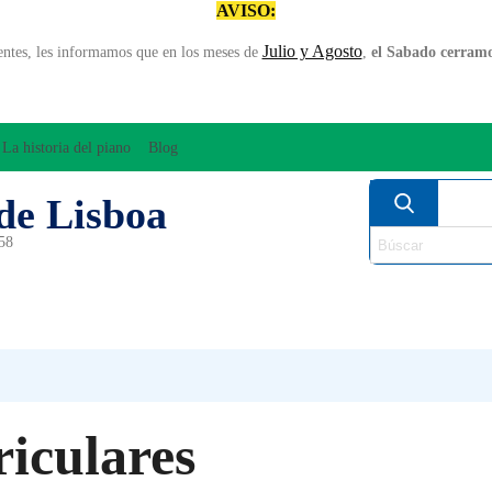
AVISO:
Julio y Agosto
entes, les informamos que en los meses de
,
el Sabado cerramos
La historia del piano
Blog
de Lisboa
958
MPLIFICACÍON/AUDIO
ARCO
INSTRUMENT
PERCUSÍON
PIANOS
VIE
iculares