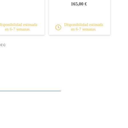
165,00 €
Disponibilidad estimada
Disponibilidad estimada
en 6-7 semanas.
en 6-7 semanas.
o(s)
Sobre nosotros
Contactos
Mapa del sitio
Quienes somos
Nuestra historia
La historia del Piano