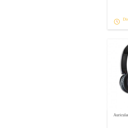
Dis
Auricul