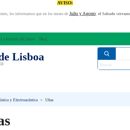
AVISO:
Julio y Agosto
entes, les informamos que en los meses de
,
el Sabado cerramos
La historia del piano
Blog
de Lisboa
958
MPLIFICACÍON/AUDIO
ARCO
INSTRUMENT
PERCUSÍON
PIANOS
VIE
stica y Electroacústica
>
Uñas
as