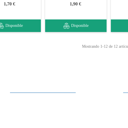
1,70 €
1,90 €
Disponible
Disponible
Mostrando
1
-12 de 12 artícu
Horarios
Lunes a Sábado
10:00 - 13:30
15:00 - 19:00
Domingo
Cerrado
En los meses de julio y agosto, los sábados cerramos a las 13:30