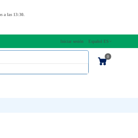
 a las 13:30.
Iniciar sesión
Español ES
0
OS CUERDAS
EDICIONES MUSICALES
NTO
TECLADOS