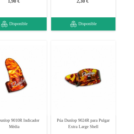
1,90 €
2,30 €
Disponible
Disponible
unlop 9010R Indicador
Púa Dunlop 9024R para Pulgar
Média
Extra Large Shell