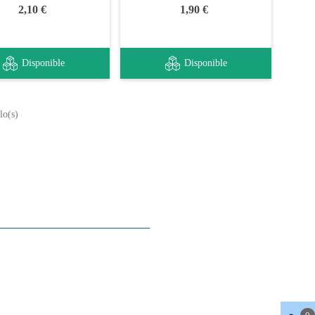
2,10 €
1,90 €
Disponible
Disponible
lo(s)
Sobre nosotros
Contactos
Mapa del sitio
Quienes somos
Nuestra historia