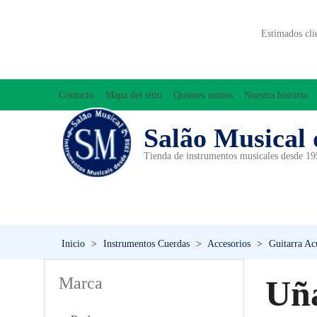
Estimados cli
Contacto
Mapa del sitio
Quienes somos
Nuestra história
Salão Musical 
Tienda de instrumentos musicales desde 1
ACCESORIOS
ACORDEONES
A
INICIACIÓN MUSICAL/ORFF
Inicio
>
Instrumentos Cuerdas
>
Accesorios
>
Guitarra Acú
Marca
Uñ