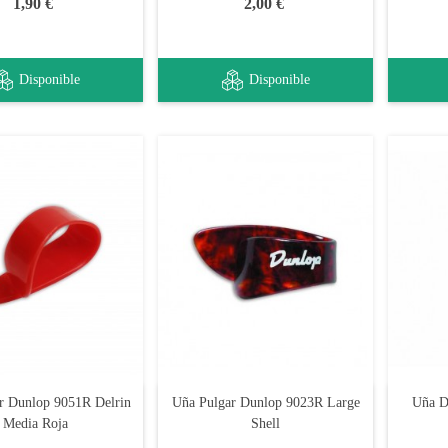
1,90 €
2,00 €
Disponible
Disponible
r Dunlop 9051R Delrin
Uña Pulgar Dunlop 9023R Large
Uña D
Media Roja
Shell