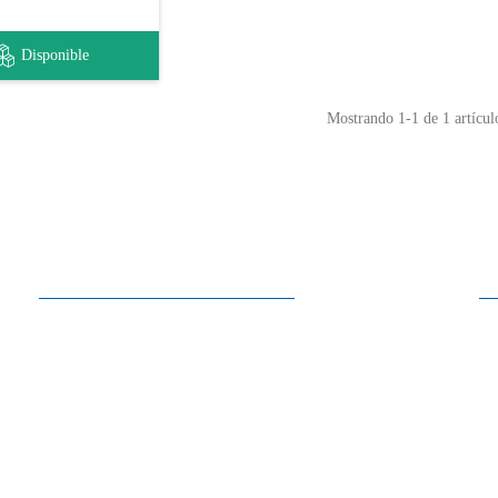
Disponible
Mostrando
1
-1 de 1 artícul
Horarios
Lunes a Sábado
10:00 - 13:30
15:00 - 19:00
Domingo
Cerrado
En los meses de julio y agosto, los sábados cerramos a las 13:30
+351 21 319 37 40