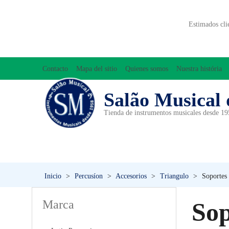
Estimados cli
Contacto
Mapa del sitio
Quienes somos
Nuestra história
Salão Musical 
Tienda de instrumentos musicales desde 1
ACCESORIOS
ACORDEONES
A
INICIACIÓN MUSICAL/ORFF
Inicio
>
Percusíon
>
Accesorios
>
Triangulo
>
Soportes
Marca
Sop