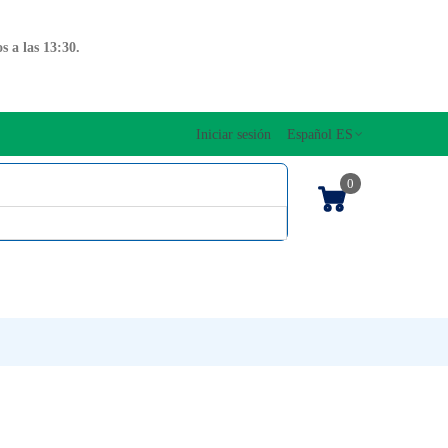
 a las 13:30.
Iniciar sesión
Español ES
0
OS CUERDAS
EDICIONES MUSICALES
NTO
TECLADOS