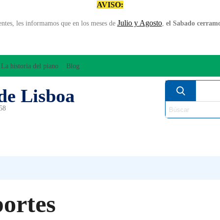
AVISO:
Julio y Agosto
entes, les informamos que en los meses de
,
el Sabado cerramos
La historia del piano
Blog
de Lisboa
958
MPLIFICACÍON/AUDIO
ARCO
INSTRUMENT
PERCUSÍON
PIANOS
VIE
ortes