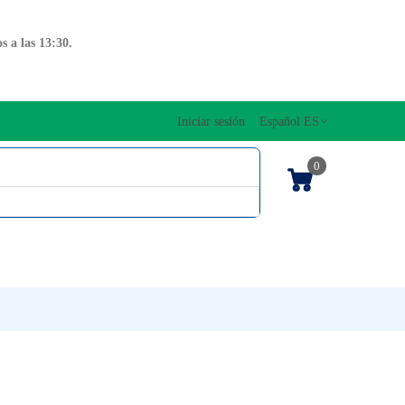
 a las 13:30.
Iniciar sesión
Español ES
0
OS CUERDAS
EDICIONES MUSICALES
NTO
TECLADOS