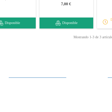
7,00 €
Disponible
Disponible
Mostrando
1
-3 de 3 artícul
Horarios
Lunes a Sábado
10:00 - 13:30
15:00 - 19:00
Domingo
Cerrado
En los meses de julio y agosto, los sábados cerramos a las 13:30