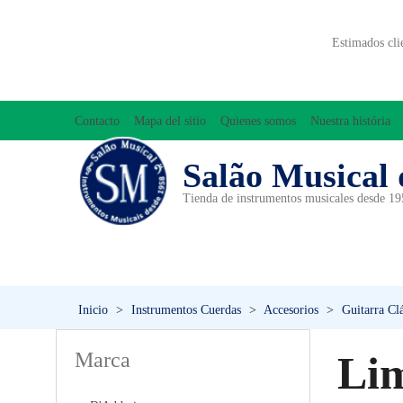
Estimados cli
Contacto
Mapa del sitio
Quienes somos
Nuestra história
Salão Musical 
Tienda de instrumentos musicales desde 1
ACCESORIOS
ACORDEONES
A
INICIACIÓN MUSICAL/ORFF
Inicio
>
Instrumentos Cuerdas
>
Accesorios
>
Guitarra Cl
Marca
Li