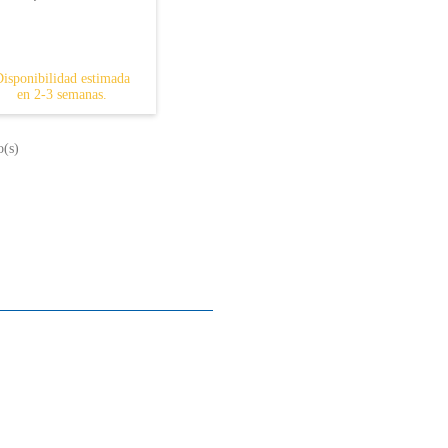
Disponibilidad estimada
en 2-3 semanas.
o(s)
Sobre nosotros
Contactos
Mapa del sitio
Quienes somos
Nuestra historia
La historia del Piano