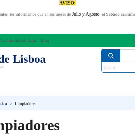
AVISO:
Julio y Agosto
entes, les informamos que en los meses de
,
el Sabado cerramos
La historia del piano
Blog
de Lisboa
958
MPLIFICACÍON/AUDIO
ARCO
INSTRUMENT
PERCUSÍON
PIANOS
VIE
ásica
>
Limpiadores
mpiadores