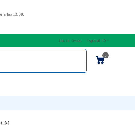
 a las 13:30.
Iniciar sesión
Español ES
0
OS CUERDAS
EDICIONES MUSICALES
NTO
TECLADOS
00CM