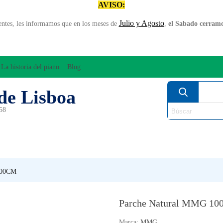
AVISO:
Julio y Agosto
entes, les informamos que en los meses de
,
el Sabado cerramos
La historia del piano
Blog
de Lisboa
958
MPLIFICACÍON/AUDIO
ARCO
INSTRUMENT
PERCUSÍON
PIANOS
VIE
100CM
Parche Natural MMG 1
Marca:
MMG