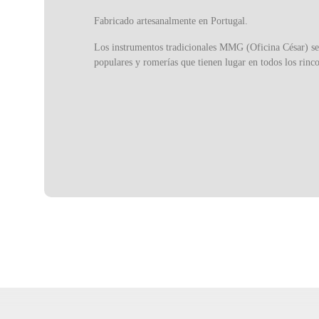
Fabricado artesanalmente en Portugal.
Los instrumentos tradicionales MMG (Oficina César) se 
populares y romerías que tienen lugar en todos los rin