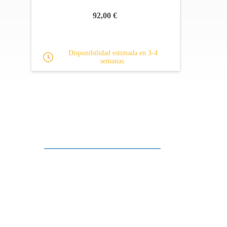
92,00 €
Disponibilidad estimada en 3-4
semanas.
Apoyo al cliente
FAQ
Enlaces
Política de Privacidad
Condiciones generales de venta
Aparcamiento