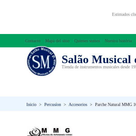
Estimados cli
Contacto
Mapa del sitio
Quienes somos
Nuestra história
Salão Musical 
Tienda de instrumentos musicales desde 1
ACCESORIOS
ACORDEONES
A
INICIACIÓN MUSICAL/ORFF
Inicio
>
Percusíon
>
Accesorios
>
Parche Natural MMG 