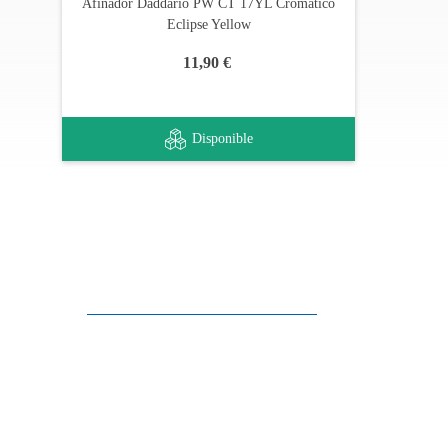
Afinador Daddario PW CT 17YL Cromático
Eclipse Yellow
11,90 €
Disponible
Apoyo al cliente
FAQ
Enlaces
Política de Privacidad
Condiciones generales de venta
Aparcamiento