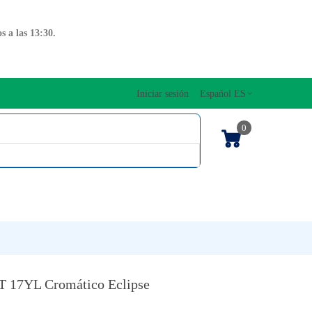
 a las 13:30.
Iniciar sesión
Español ES
0
OS CUERDAS
EDICIONES MUSICALES
NTO
TECLADOS
T 17YL Cromático Eclipse