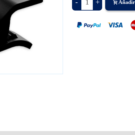
-
+
Añadir 