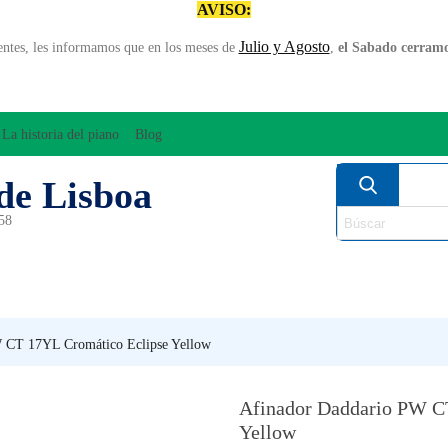
AVISO:
Julio y Agosto
entes, les informamos que en los meses de
,
el Sabado cerramos
La historia del piano
Blog
de Lisboa
958
MPLIFICACÍON/AUDIO
ARCO
INSTRUMENT
PERCUSÍON
PIANOS
VIE
 CT 17YL Cromático Eclipse Yellow
Afinador Daddario PW C
Yellow