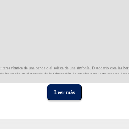
uitarra rítmica de una banda o el solista de una sinfonía, D'Addario crea las h
io ha estado en el negocio de la fabricación de cuerdas para instrumentos desde
rcusión, desde orquesta hasta todos los instrumentos con trastes. La curiosidad 
producto, que le permite llevar su música e instrumento a lugares emocionantes
Leer más