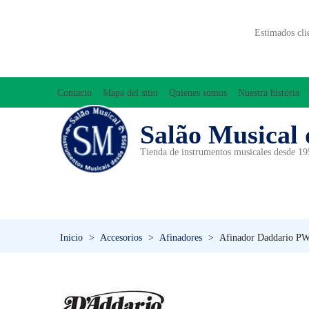
Estimados cli
Contacto
Mapa del sitio
Quienes somos
Nuestra história
Salão Musical 
Tienda de instrumentos musicales desde 1
ACCESORIOS
ACORDEONES
A
INICIACIÓN MUSICAL/ORFF
Inicio
>
Accesorios
>
Afinadores
>
Afinador Daddario PW