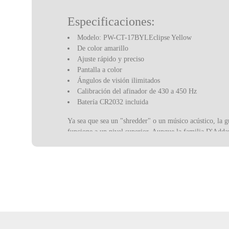
Especificaciones:
Modelo: PW-CT-17BYLEclipse Yellow
De color amarillo
Ajuste rápido y preciso
Pantalla a color
Ángulos de visión ilimitados
Calibración del afinador de 430 a 450 Hz
Batería CR2032 incluida
Ya sea que sea un "shredder" o un músico acústico, la g
funcione a un nivel superior. Aunque la familia D'Addar
formas de música, desde instrumentos de viento hasta pe
creencia de que siempre hay un mejor sonido, un mejor 