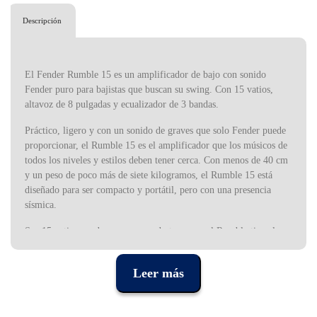
Descripción
El Fender Rumble 15 es un amplificador de bajo con sonido
Fender puro para bajistas que buscan su swing. Con 15 vatios,
altavoz de 8 pulgadas y ecualizador de 3 bandas.
Práctico, ligero y con un sonido de graves que solo Fender puede
proporcionar, el Rumble 15 es el amplificador que los músicos de
todos los niveles y estilos deben tener cerca. Con menos de 40 cm
y un peso de poco más de siete kilogramos, el Rumble 15 está
diseñado para ser compacto y portátil, pero con una presencia
sísmica.
Sus 15 vatios pueden parecer modestos, pero el Rumble tiene la
potencia del sonido de graves profundo y definido de Fender. El
altavoz Fender Special Design de 8 pulgadas te da el volumen y la
Leer más
presencia que necesitas para hacerte oír con calidad, sin
comprometer el sonido natural de tu instrumento ni la fidelidad al
sonido Fender.