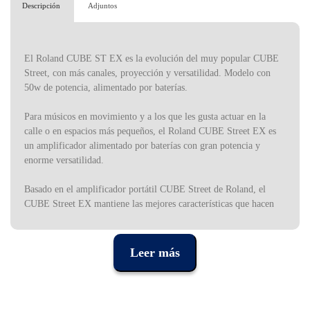
Descripción
Adjuntos
El Roland CUBE ST EX es la evolución del muy popular CUBE
Street, con más canales, proyección y versatilidad. Modelo con
50w de potencia, alimentado por baterías.
Para músicos en movimiento y a los que les gusta actuar en la
calle o en espacios más pequeños, el Roland CUBE Street EX es
un amplificador alimentado por baterías con gran potencia y
enorme versatilidad.
Basado en el amplificador portátil CUBE Street de Roland, el
CUBE Street EX mantiene las mejores características que hacen
del CUBE uno de los modelos más populares de amplificadores
portátiles e incluso agrega nuevas especificaciones para un
rendimiento superior.
Leer más
Con un peso de 7,4 kilogramos, el Roland CUBE Street EX tiene
un práctico diseño en ángulo para que la proyección del sonido sea
lo más eficaz posible. La construcción de plástico ABS es muy