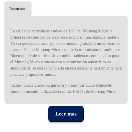
Descripción
La salida de auriculares estéreo de 1/8" del Mustang Micro le
brinda la flexibilidad de tocar en silencio sin una latencia molesta.
Ya sea que quiera tocar junto con música grabada o un servicio de
transmisión, el Mustang Micro admite la transmisión de audio por
Bluetooth desde su dispositivo móvil, tableta o computadora para
el Mustang Micro y cuenta con sincronización automática de
audio/visual, lo que lo convierte en una excelente herramienta para
practicar y aprender música.
Incluso puede grabar su guitarra y transmitir audio Bluetooth
simultáneamente, utilizando la salida USB-C de Mustang Micro.
Especificaciones:
Amplificador personal para salida de auriculares, con DSP
Leer más
incorporado
12 sonidos de amplificador para una amplia gama de sonidos
limpios y distorsionados