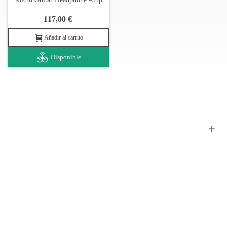
117,00 €
Añadir al carrito
Disponible
Apoyo al cliente
FAQ
Enlaces
Política de Privacidad
Condiciones generales de venta
Aparcamiento
Facilidades de pago