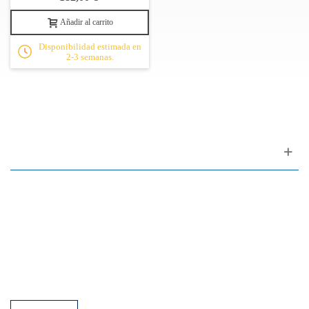
Añadir al carrito
Disponibilidad estimada en
2-3 semanas.
Apoyo al cliente
FAQ
Enlaces
Política de Privacidad
Condiciones generales de venta
Aparcamiento
Facilidades de pago