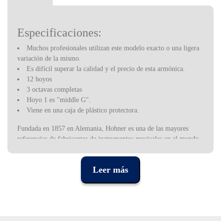
Especificaciones:
Muchos profesionales utilizan este modelo exacto o una ligera
variación de la mismo.
Es difícil superar la calidad y el precio de esta armónica.
12 hoyos
3 octavas completas
Hoyo 1 es "middle G".
Viene en una caja de plástico protectora.
Fundada en 1857 en Alemania, Hohner es una de las mayores
referencias de fabricantes de instrumentos musicales en el mundo,
habiéndose especializado en acordeones, teclados electromecánicos
e instrumentos de viento, especialmente armónicas. Cualquier
Leer más
instrumento Hohner es sinónimo de calidad y precisión alemanas.