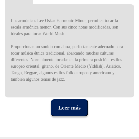
Las armónicas Lee Oskar Harmonic Minor, permiten tocar la
escala armónica menor.
Con sus cinco notas modificadas, son
ideales para tocar World Music.
Proporcionan un sonido con alma, perfectamente adecuado para
tocar música étnica tradicional, abarcando muchas culturas
diferentes.
Normalmente tocadas en la primera posición: estilos
europeo oriental, gitano, de Oriente Medio (Yiddish), Asiático,
Tango, Reggae, algunos estilos folk europeo y americano y
también algunos temas de jazz.
Esta serie Harmonic Minor tiene armónicas en 12 tonalidades:
Sol, Lábm, Lám, Sibm, Dóm, Rébm, Rém, Mibm, Mí, Fám,
Leer más
Fa#m
Especificaciones: