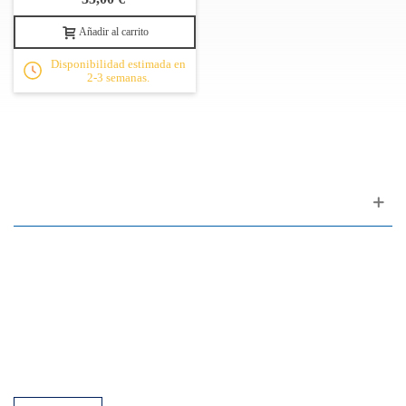
peine con 3 tornillos.
Añadir al carrito
Afinado con Allá a 441+ Hz para un sonido más brillante
Disponibilidad estimada en
2-3 semanas.
Afinación equalizada por octavas, excelente para suelos
"single-note"
Apoyo al cliente
FAQ
Enlaces
Política de Privacidad
Condiciones generales de venta
Aparcamiento
Facilidades de pago