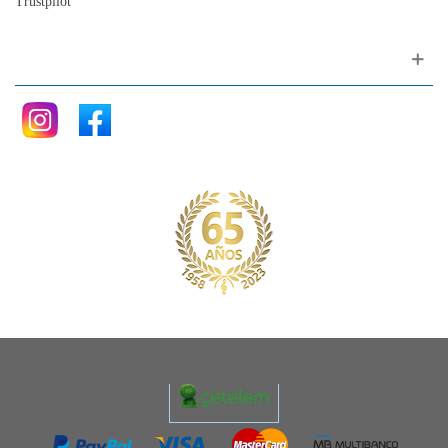
Trustpilot
Siganos