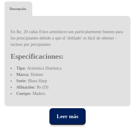
Descripción
En Re, 20 cañas Estos armónicos son particularmente buenos para
los principiantes debido a que el 'doblado' es fácil de obtener -
incluso por pricipiantes.
Especificaciones:
Tipo:
Armónica Diatónica
Marca:
Hohner
Serie:
Blues Harp
Afinación:
Re (D)
Cuerpo:
Madera
Incluye:
Estuche de plástico
Lengüetas:
Latón, 20
Cubierta:
Acero Inoxidable
Leer más
Placas de Lengüetas:
Latón, 0,9 mm
Cubierta de Lengüetas:
Latón
Boquilla:
Afzelia Lacada