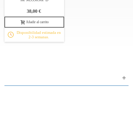
38,00 €
Añadir al carrito
Disponibilidad estimada en
2-3 semanas.
Apoyo al cliente
FAQ
Enlaces
Política de Privacidad
Condiciones generales de venta
Aparcamiento