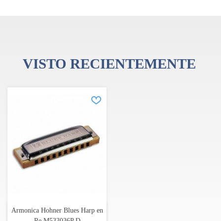
Peine:
Afzelia, Castaño
Longitud:
10,5 cm
VISTO RECIENTEMENTE
Armonica Hohner Blues Harp en
Re M533036P D