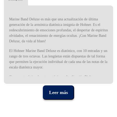
Marine Band Deluxe es más que una actualización de última
generación de la armónica diatónica insignia de Hohner. Es el
redescubrimiento de emociones profundas, el despertar de espíritus
olvidados, el renacimiento de energías ocultas. ¡Con Marine Band
Deluxe, da vida al blues!
El Hohner Marine Band Deluxe es diatónico, con 10 entradas y un
rango de tres octavas. Las lengüetas están dispuestas de tal forma
que permiten la ejecución individual de cada una de las notas de la
escala diatónica mayor.
Otra característica de esta armónica es la afinación Richter
estándar, que permite la ejecución de melodía y armonía, siendo
posible tocar los acordes de tónica y dominante en la parte baja de
Leer más
la armónica y las notas de la escala de forma secuencial,
alternando respiración y aspiración.
Fundada en 1857 en Alemania, Hohner es uno de los principales
fabricantes de instrumentos musicales del mundo y se especializa