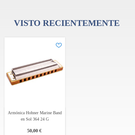
Cubierta: acero inoxidable
Superficie de caña: latón
Superficie de la boquilla: madera de peral lacada
VISTO RECIENTEMENTE
Peine: peral, marrón
Superficie del peine: doble lacado
Longitud: 13,7 cm/5,4"
Armónica Hohner Marine Band
en Sol 364 24 G
50,00 €