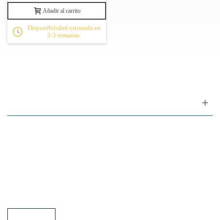
Añadir al carrito
Disponibilidad estimada en
2-3 semanas.
Apoyo al cliente
FAQ
Enlaces
Política de Privacidad
Condiciones generales de venta
Aparcamiento
Facilidades de pago