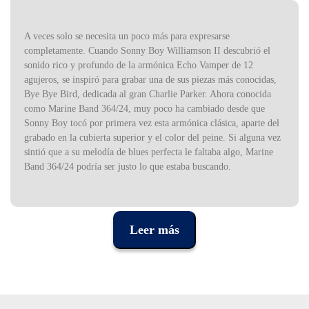
A veces solo se necesita un poco más para expresarse
completamente. Cuando Sonny Boy Williamson II descubrió el
sonido rico y profundo de la armónica Echo Vamper de 12
agujeros, se inspiró para grabar una de sus piezas más conocidas,
Bye Bye Bird, dedicada al gran Charlie Parker. Ahora conocida
como Marine Band 364/24, muy poco ha cambiado desde que
Sonny Boy tocó por primera vez esta armónica clásica, aparte del
grabado en la cubierta superior y el color del peine. Si alguna vez
sintió que a su melodía de blues perfecta le faltaba algo, Marine
Band 364/24 podría ser justo lo que estaba buscando.
Especificaciones:
Modelo: Marine Band 364/24
Leer más
Tipo: diatónico y solo
Tonos: Do grave, Re grave, Sol
Afinación: Richter, Do Sol
Número de agujeros: 12
Rango tonal: 3 octavas y media
Cañas: 24 latón. 0,9 mm