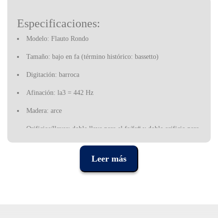
Especificaciones:
Modelo: Flauto Rondo
Tamaño: bajo en fa (término histórico: bassetto)
Digitación: barroca
Afinación: la3 = 442 Hz
Madera: arce
Orificios/llaves: doble llave para el fa/fa# y doble orificio para
el sol/ sol#, llaves para el sib y el do
Accesorios incluidos: funda de algodón, varilla limpiadora y
Leer más
paño, grasa para corcho, certificado, tabla de digitación
Las nuevas flautas de la serie Rondo están hechas de madera de
arce o peral, que tienen una dureza y una densidad elevadas que le
permiten producir un sonido relativamente blando, rico en los
fundamentales.