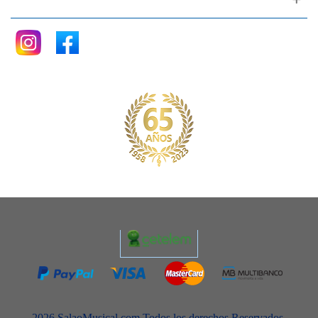
2026 SalaoMusical.com Todos los derechos Reservados.