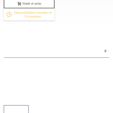
Añadir al carrito
Disponibilidad estimada en
3-4 semanas.
Apoyo al cliente
FAQ
Enlaces
Política de Privacidad
Condiciones generales de venta
Aparcamiento
Facilidades de pago