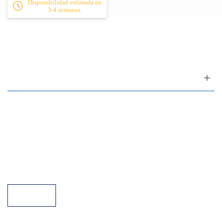
Disponibilidad estimada en
3-4 semanas.
Apoyo al cliente
FAQ
Enlaces
Política de Privacidad
Condiciones generales de venta
Aparcamiento
Facilidades de pago