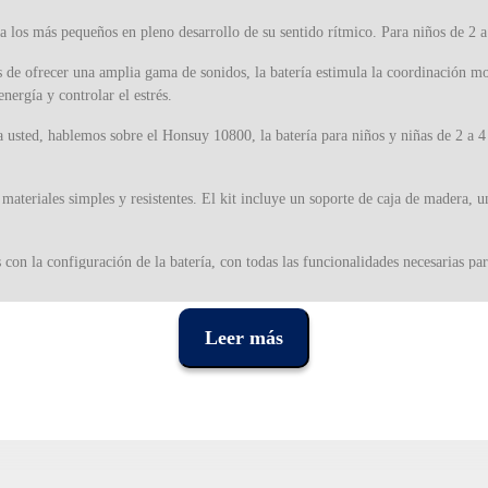
ra los más pequeños en pleno desarrollo de su sentido rítmico. Para niños de 2 a
 de ofrecer una amplia gama de sonidos, la batería estimula la coordinación mo
nergía y controlar el estrés.
 usted, hablemos sobre el Honsuy 10800, la batería para niños y niñas de 2 a 
materiales simples y resistentes. El kit incluye un soporte de caja de madera, 
 con la configuración de la batería, con todas las funcionalidades necesarias p
nible en varios colores: azul, rojo burdeos, rojo y negro, todos para niños y ni
Leer más
tería tiene varios beneficios, desde el dominio de la disciplina y el autocontrol
te de diversión y alegría para los más pequeños.
rucción de instrumentos de iniciación musical, con especial atención a los se
dos kits de batería de jazz hasta instrumentos dedicados a la educación musical