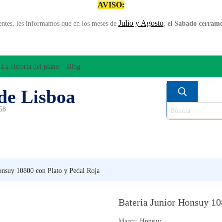
AVISO:
Julio y Agosto
entes, les informamos que en los meses de
,
el Sabado cerramos
La historia del piano
Blog
de Lisboa
958
MPLIFICACÍON/AUDIO
ARCO
INSTRUMENT
PERCUSÍON
PIANOS
VIE
onsuy 10800 con Plato y Pedal Roja
Bateria Junior Honsuy 10
Marca:
Honsuy