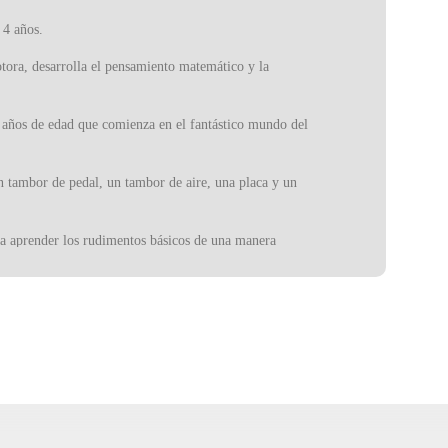
 4 años.
tora, desarrolla el pensamiento matemático y la
4 años de edad que comienza en el fantástico mundo del
un tambor de pedal, un tambor de aire, una placa y un
ara aprender los rudimentos básicos de una manera
ñas, y se ven bien en la habitación de cualquier niño.
 hasta el desarrollo de la abstracción funcional y la
gmentos más jóvenes. Fundada en 1963, produce una
, por lo que nos arriesgamos a decir que no hay una