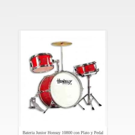
El Honsuy 10800 es un instrumento musical perfecto para
Especificaciones:
40,7 x 28 cm (16 "x11") bombo
25 x 15 cm (10 "x 8") tom
25 x 13 cm (10 "x 5") caja de madera con soporte
Plato 25 cm (10 ")
Soporte para platos
Pedal de bombo
Soporte tom
Un par de baquetas
Color: rojo
Otros colores: rojo vino, azul y negro
Bateria Junior Honsuy 10800 con Plato y Pedal