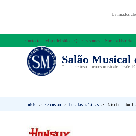
Estimados cli
Contacto
Mapa del sitio
Quienes somos
Nuestra história
Salão Musical 
Tienda de instrumentos musicales desde 1
ACCESORIOS
ACORDEONES
A
INICIACIÓN MUSICAL/ORFF
Inicio
>
Percusíon
>
Baterías acústicas
>
Bateria Junior H