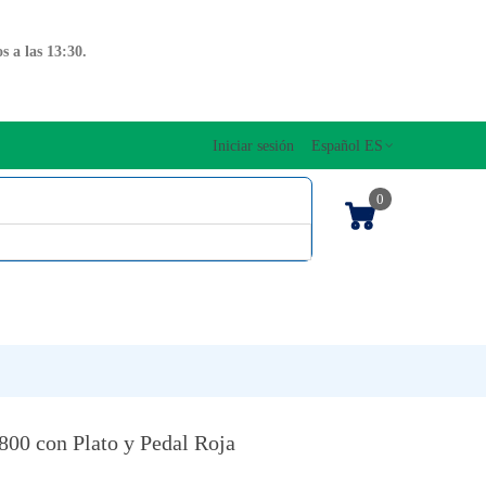
 a las 13:30.
Iniciar sesión
Español ES
0
OS CUERDAS
EDICIONES MUSICALES
NTO
TECLADOS
800 con Plato y Pedal Roja