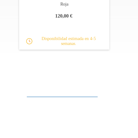
Roja
120,00 €
Disponibilidad estimada en 4-5
semanas.
Apoyo al cliente
FAQ
Enlaces
Política de Privacidad
Condiciones generales de venta
Aparcamiento