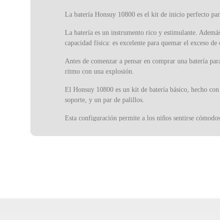
La batería Honsuy 10800 es el kit de inicio perfecto pa
La batería es un instrumento rico y estimulante. Además
capacidad física: es excelente para quemar el exceso de e
Antes de comenzar a pensar en comprar una batería para
ritmo con una explosión.
El Honsuy 10800 es un kit de batería básico, hecho con 
soporte, y un par de palillos.
Esta configuración permite a los niños sentirse cómodos
relajada y divertida.
El Honsuy 10800 tiene una apariencia simple y está dispo
El hecho de tocar un instrumento tan complejo como la ba
resistencia física. Por encima de todo, es una gran fuen
Honsuy es una marca española de referencia en la const
amplia variedad de instrumentos que van desde sofistica
escuela de música sin un Honsuy.