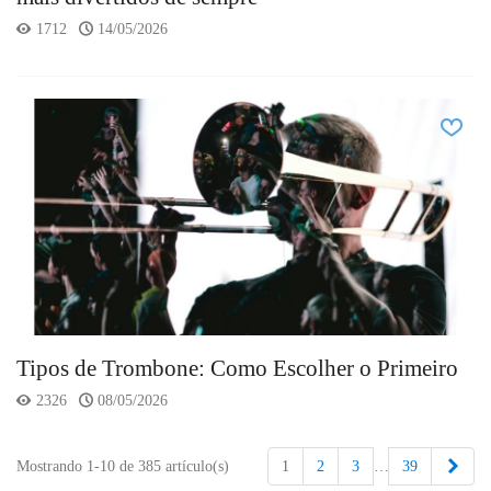
1712
14/05/2026
Tipos de Trombone: Como Escolher o Primeiro
2326
08/05/2026
Sigu
Mostrando 1-10 de 385 artículo(s)
1
2
3
…
39