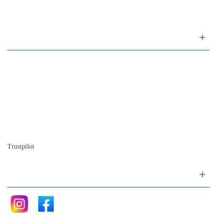
1200-309 Lisboa Portugal
Sobre nosotros
Contactos
Mapa del sitio
Quienes somos
Nuestra historia
La historia del Piano
Blog
Trustpilot
Siganos