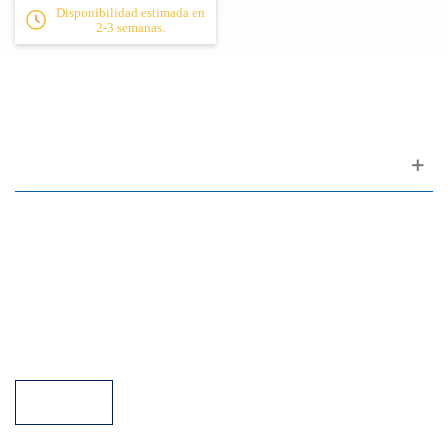
Disponibilidad estimada en
2-3 semanas.
Apoyo al cliente
FAQ
Enlaces
Política de Privacidad
Condiciones generales de venta
Aparcamiento
Facilidades de pago