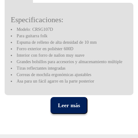
Especificaciones:
Modelo: CRSG107D
Para guitarra folk
Espuma de relleno de alta densidad de 10 mm
Forro exterior en poliéster 600D
Interior con forro de nailon muy suave
Grandes bolsillos para accesorios y almacenamiento múltiple
Tiras reflectantes integradas
Correas de mochila ergonómicas ajustables
Asa para un fácil agarre en la parte posterior
Asa robusto y cómodo
Cerrar no. 10 con asas de tela
Marca con estampado de seda Crossrock™
Leer más