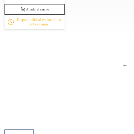
Añadir al carrito
Disponibilidad estimada en
2-3 semanas.
Apoyo al cliente
FAQ
Enlaces
Política de Privacidad
Condiciones generales de venta
Aparcamiento
Facilidades de pago