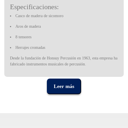
Especificaciones:
Casco de madera de sicomoro
Aros de madera
8 tensores
Herrajes cromadas
Desde la fundación de Honsuy Percusión en 1963, esta empresa ha
fabricado instrumentos musicales de percusión.
Habiendo desarrollado su propia tecnología desde el principio,
Honsuy creó las condiciones para expandir constantemente la
oferta de nuevos instrumentos. El catálogo de la compañía
Leer más
contiene una amplia gama de instrumentos que van desde
sofisticados tambores o material para banda y orquesta, hasta
instrumentos educativos adaptados al método Orff. Esta variedad
de instrumentos, junto con el cuidado diseño y la calidad, hacen de
Honsuy el mayor productor español y una de las más importantes
productoras europeas de instrumentos de percusión.