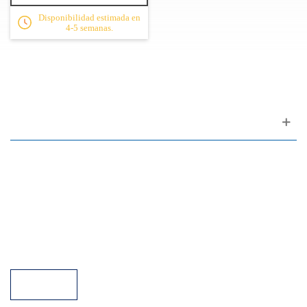
Disponibilidad estimada en
4-5 semanas.
Apoyo al cliente
FAQ
Enlaces
Política de Privacidad
Condiciones generales de venta
Aparcamiento
Facilidades de pago