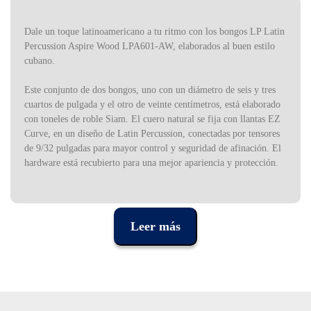
Dale un toque latinoamericano a tu ritmo con los bongos LP Latin
Percussion Aspire Wood LPA601-AW, elaborados al buen estilo
cubano.
Este conjunto de dos bongos, uno con un diámetro de seis y tres
cuartos de pulgada y el otro de veinte centímetros, está elaborado
con toneles de roble Siam. El cuero natural se fija con llantas EZ
Curve, en un diseño de Latin Percussion, conectadas por tensores
de 9/32 pulgadas para mayor control y seguridad de afinación. El
hardware está recubierto para una mejor apariencia y protección.
El fondo es de acero, como los instrumentos originales de Cuba, y
el sonido es el mismo que el de las bandas de La Habana. Los
bongos de la serie Aspire están construidos al verdadero estilo
Leer más
cubano por Latin Percussion, teniendo en cuenta la tradición y el
sonido típico de los instrumentos de percusión que fabrica, pero
también la sostenibilidad ambiental.
Elaborados con madera de árboles creados en plantaciones
ambientalmente sostenibles y secados en hornos de alta eficiencia