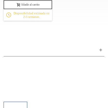
Añadir al carrito
Disponibilidad estimada en
2-3 semanas.
Apoyo al cliente
FAQ
Enlaces
Política de Privacidad
Condiciones generales de venta
Aparcamiento
Facilidades de pago