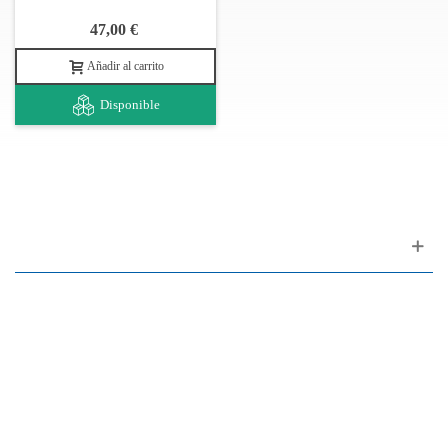
47,00 €
Añadir al carrito
Disponible
Apoyo al cliente
FAQ
Enlaces
Política de Privacidad
Condiciones generales de venta
Aparcamiento
Facilidades de pago