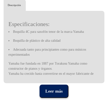
Descripción
Especificaciones:
Boquilla 4C para saxofón tenor de la marca Yamaha
Boquilla de plástico de alta calidad
Adecuada tanto para principiantes como para músicos
experimentados
Yamaha fue fundada en 1887 por Torakusu Yamaha como
constructor de pianos y órganos.
Yamaha ha crecido hasta convertirse en el mayor fabricante de
instrumentos musicales del mundo y accesorios(incluidos pianos,
percusión, guitarras, flautas, instrumentos de viento y vibráfonos).
También se ha destacado en la construcción de guitarras acústicas.
Leer más
Gracias a su reconocido control de calidad, todos los instrumentos
están preparados al más alto nivel, ofreciendo una experiencia
profesional incluso en las gamas más asequibles.