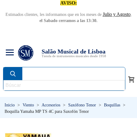
AVISO:
Julio y Agosto
Estimados clientes, les informamos que en los meses de
,
el Sabado cerramos a las 13:30.
Salão Musical de Lisboa
Tienda de instrumentos musicales desde 1958
Inicio
>
Viento
>
Accesorios
>
Saxófono Tenor
>
Boquillas
>
Boquilla Yamaha MP TS 4C para Saxofón Tenor