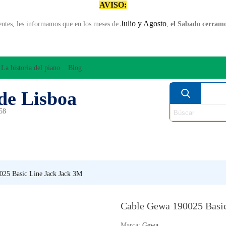
AVISO:
Julio y Agosto
entes, les informamos que en los meses de
,
el Sabado cerramos
La historia del piano
Blog
de Lisboa
958
MPLIFICACÍON/AUDIO
ARCO
INSTRUMENT
PERCUSÍON
PIANOS
VIE
025 Basic Line Jack Jack 3M
Cable Gewa 190025 Basic
Marca:
Gewa