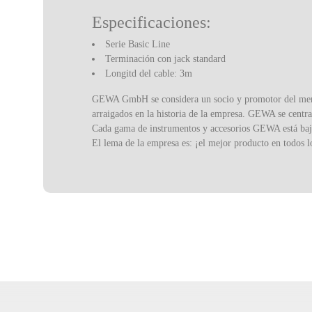
Especificaciones:
Serie Basic Line
Terminación con jack standard
Longitd del cable: 3m
GEWA GmbH se considera un socio y promotor del mercad
arraigados en la historia de la empresa. GEWA se centr
Cada gama de instrumentos y accesorios GEWA está bajo 
El lema de la empresa es: ¡el mejor producto en todos l