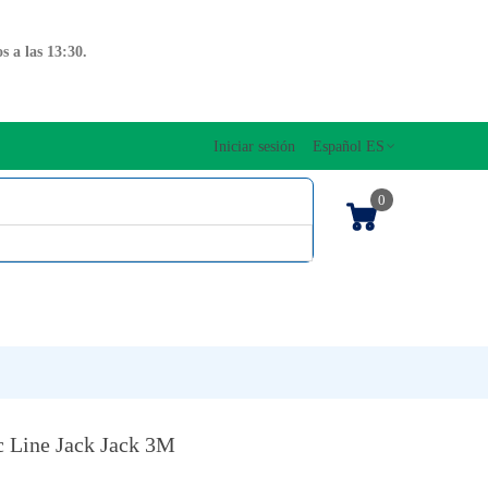
 a las 13:30.
Iniciar sesión
Español ES
0
OS CUERDAS
EDICIONES MUSICALES
NTO
TECLADOS
 Line Jack Jack 3M