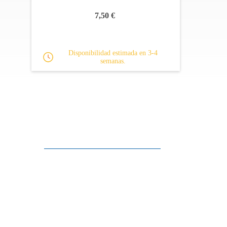
7,50 €
Disponibilidad estimada en 3-4
semanas.
Apoyo al cliente
FAQ
Enlaces
Política de Privacidad
Condiciones generales de venta
Aparcamiento