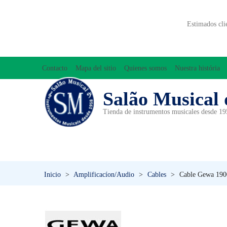
Estimados cli
Contacto
Mapa del sitio
Quienes somos
Nuestra história
Salão Musical 
Tienda de instrumentos musicales desde 1
ACCESORIOS
ACORDEONES
A
INICIACIÓN MUSICAL/ORFF
Inicio
>
Amplificacíon/Audio
>
Cables
>
Cable Gewa 190