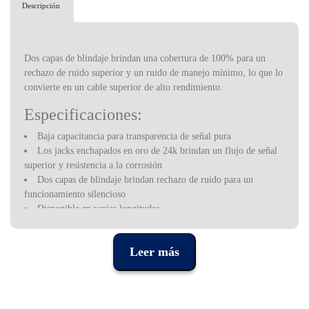
Descripción
Dos capas de blindaje brindan una cobertura de 100% para un
rechazo de ruido superior y un ruido de manejo mínimo, lo que lo
convierte en un cable superior de alto rendimiento.
Especificaciones:
Baja capacitancia para transparencia de señal pura
Los jacks enchapados en oro de 24k brindan un flujo de señal
superior y resistencia a la corrosión
Dos capas de blindaje brindan rechazo de ruido para un
funcionamiento silencioso
Disponible en varias longitudes
Ya sea que sea un "shredder" o un músico acústico, la guitarra
rítmica de una banda o el solista de una sinfonía, D'Addario crea
Leer más
las herramientas que hacen que su instrumento musical funcione a
un nivel superior. Aunque la familia D'Addario ha estado en el
negocio de la fabricación de cuerdas para instrumentos desde el
siglo XVII, la compañía se ha expandido a todas las formas de