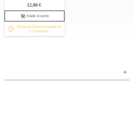
12,90 €
Añadir al carrito
Disponibilidad estimada en
2-3 semanas.
Apoyo al cliente
FAQ
Enlaces
Política de Privacidad
Condiciones generales de venta
Aparcamiento
Facilidades de pago