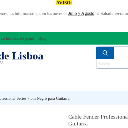
AVISO:
Julio y Agosto
entes, les informamos que en los meses de
,
el Sabado cerramos
La historia del piano
Blog
de Lisboa
958
MPLIFICACÍON/AUDIO
ARCO
INSTRUMENT
PERCUSÍON
PIANOS
VIE
ofessional Series 7.5m Negro para Guitarra
Cable Fender Professiona
Guitarra