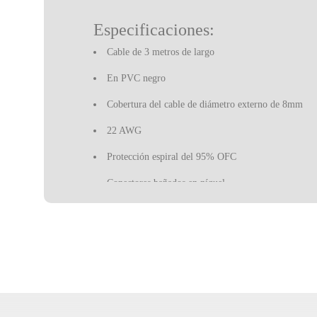
Especificaciones:
Cable de 3 metros de largo
En PVC negro
Cobertura del cable de diámetro externo de 8mm
22 AWG
Protección espiral del 95% OFC
Conectores bañados en níquel
Jacks de 1/4 "