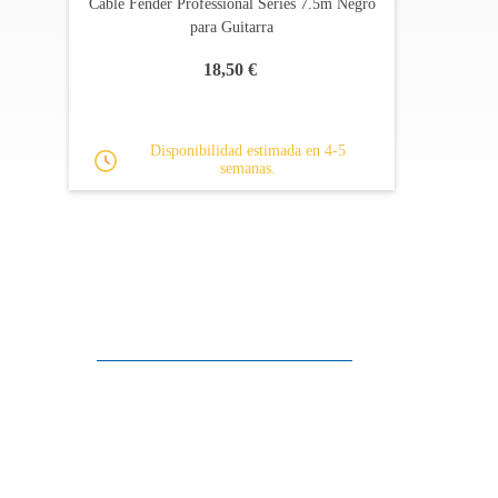
Cable Fender Professional Series 7.5m Negro
para Guitarra
18,50 €
Disponibilidad estimada en 4-5
semanas.
Apoyo al cliente
FAQ
Enlaces
Política de Privacidad
Condiciones generales de venta