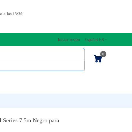
 a las 13:30.
Iniciar sesión
Español ES
0
OS CUERDAS
EDICIONES MUSICALES
NTO
TECLADOS
l Series 7.5m Negro para