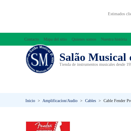
Estimados cli
Contacto
Mapa del sitio
Quienes somos
Nuestra história
Salão Musical 
Tienda de instrumentos musicales desde 1
ACCESORIOS
ACORDEONES
A
INICIACIÓN MUSICAL/ORFF
Inicio
>
Amplificacíon/Audio
>
Cables
>
Cable Fender Pr