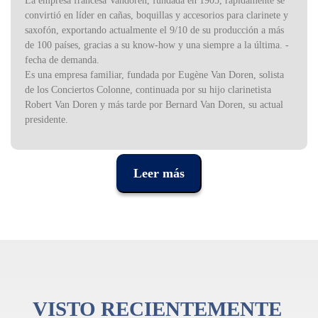
La empresa francesa Vandoren, fundada en 1905, rápidamente se
convirtió en líder en cañas, boquillas y accesorios para clarinete y
saxofón, exportando actualmente el 9/10 de su producción a más
de 100 países, gracias a su know-how y una siempre a la última. -
fecha de demanda.
Es una empresa familiar, fundada por Eugène Van Doren, solista
de los Conciertos Colonne, continuada por su hijo clarinetista
Robert Van Doren y más tarde por Bernard Van Doren, su actual
presidente.
Reed, la materia prima para la producción de Vandoren, es una
planta 100% natural cultivada en los campos de caña de azúcar de
la empresa ubicados en el sur de Francia, que abastece la mayor
Leer más
parte de las necesidades de materia prima.
VISTO RECIENTEMENTE