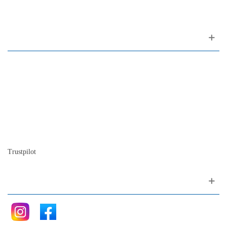
1200-309 Lisboa Portugal
Sobre nosotros
Contactos
Mapa del sitio
Quienes somos
Nuestra historia
La historia del Piano
Blog
Trustpilot
Siganos