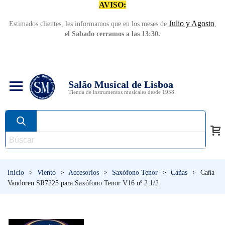
AVISO:
Julio y Agosto
Estimados clientes, les informamos que en los meses de
,
el Sabado cerramos a las 13:30.
Salão Musical de Lisboa
Tienda de instrumentos musicales desde 1958
Inicio
>
Viento
>
Accesorios
>
Saxófono Tenor
>
Cañas
>
Caña
Vandoren SR7225 para Saxófono Tenor V16 nº 2 1/2