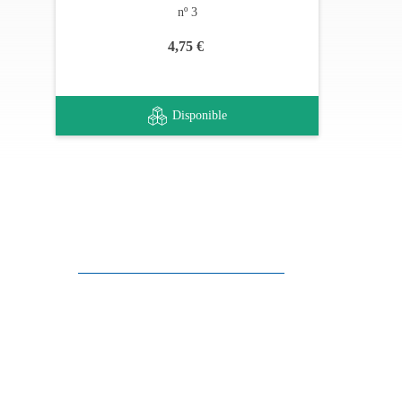
nº 3
4,75 €
Disponible
Apoyo al cliente
FAQ
Enlaces
Política de Privacidad
Condiciones generales de venta
Aparcamiento