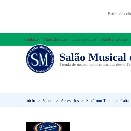
Estimados cli
Contacto
Mapa del sitio
Quienes somos
Nuestra história
Salão Musical 
Tienda de instrumentos musicales desde 1
ACCESORIOS
ACORDEONES
A
INICIACIÓN MUSICAL/ORFF
Inicio
>
Viento
>
Accesorios
>
Saxófono Tenor
>
Cañas