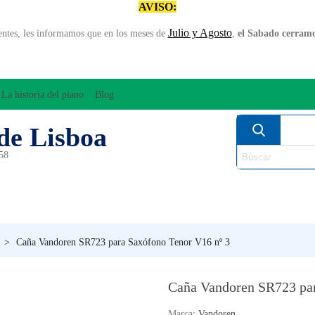
AVISO:
Julio y Agosto
entes, les informamos que en los meses de
,
el Sabado cerramos
La historia del piano
Blog
de Lisboa
958
MPLIFICACÍON/AUDIO
ARCO
INSTRUMENT
PERCUSÍON
PIANOS
VIE
>
Caña Vandoren SR723 para Saxófono Tenor V16 nº 3
Caña Vandoren SR723 par
Marca:
Vandoren