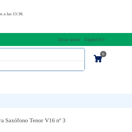
 a las 13:30.
Iniciar sesión
Español ES
0
OS CUERDAS
EDICIONES MUSICALES
NTO
TECLADOS
a Saxófono Tenor V16 nº 3