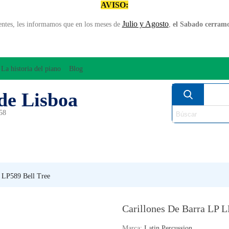
AVISO:
Julio y Agosto
entes, les informamos que en los meses de
,
el Sabado cerramos
La historia del piano
Blog
de Lisboa
958
MPLIFICACÍON/AUDIO
ARCO
INSTRUMENT
PERCUSÍON
PIANOS
VIE
P LP589 Bell Tree
Carillones De Barra LP L
Marca:
Latin Percussion