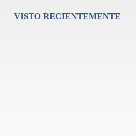
VISTO RECIENTEMENTE
ió en la década de 1960 para suplir la escasez de instrumentos de percusión c
ar el ritmo en las bandas de jazz latino en ese momento, pero fueron rápidamen
ón más prestigiosas de la industria, utilizada por algunos de los músicos más po