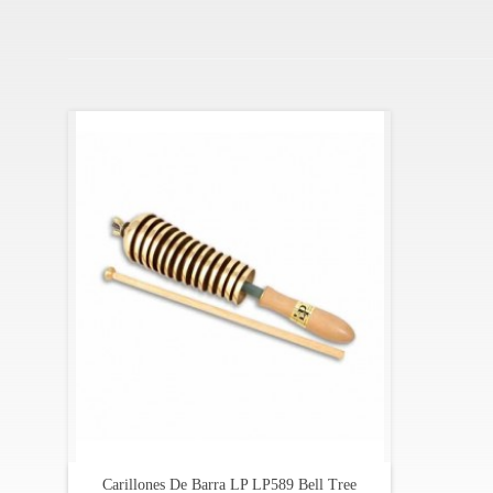
Latin Percussion es una marca estadounidense, que surg
impuesto por Washington a Cuba.
Los instrumentos de percusión latina comenzaron a marc
siendo hoy una de las marcas de instrumentos de percusi
Carillones De Barra LP LP589 Bell Tree