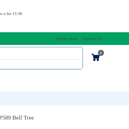
 a las 13:30.
Iniciar sesión
Español ES
0
OS CUERDAS
EDICIONES MUSICALES
NTO
TECLADOS
P589 Bell Tree