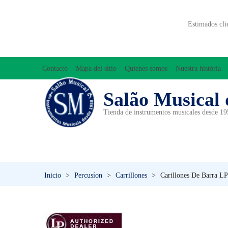
Estimados cli
Contacto
Mapa del sitio
Quienes somos
Nuestra história
Salão Musical 
Tienda de instrumentos musicales desde 1
ACCESORIOS
ACORDEONES
A
INICIACIÓN MUSICAL/ORFF
Inicio
>
Percusíon
>
Carrillones
>
Carillones De Barra L