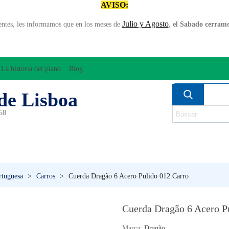
AVISO:
Julio y Agosto
entes, les informamos que en los meses de
,
el Sabado cerramos
La historia del piano
Blog
de Lisboa
958
MPLIFICACÍON/AUDIO
ARCO
INSTRUMENT
PERCUSÍON
PIANOS
VIE
rtuguesa
>
Carros
>
Cuerda Dragão 6 Acero Pulido 012 Carro
Cuerda Dragão 6 Acero P
Marca:
Dragão