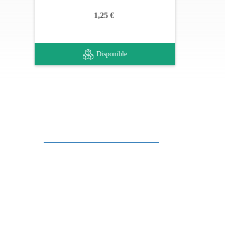
1,25 €
Disponible
Apoyo al cliente
FAQ
Enlaces
Política de Privacidad
Condiciones generales de venta
Aparcamiento
Facilidades de pago