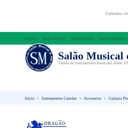
Estimados cli
Contacto
Mapa del sitio
Quienes somos
Nuestra história
Salão Musical 
Tienda de instrumentos musicales desde 1
ACCESORIOS
ACORDEONES
A
INICIACIÓN MUSICAL/ORFF
Inicio
>
Instrumentos Cuerdas
>
Accesorios
>
Guitarra Po