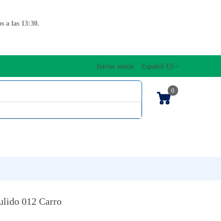
 a las 13:30.
Iniciar sesión
Español ES
0
OS CUERDAS
EDICIONES MUSICALES
NTO
TECLADOS
ulido 012 Carro