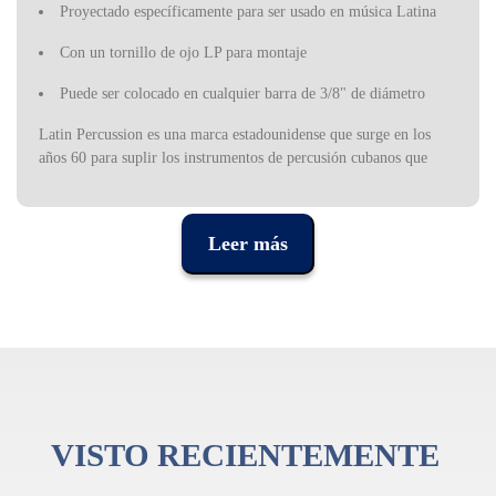
Proyectado específicamente para ser usado en música Latina
Con un tornillo de ojo LP para montaje
Puede ser colocado en cualquier barra de 3/8" de diámetro
Latin Percussion es una marca estadounidense que surge en los
años 60 para suplir los instrumentos de percusión cubanos que
faltaban en EE.UU. debido al embargo comercial a Cuba. Los
instrumentos de percusión latina comenzaron a dominar las bandas
de jazz latino en ese momento, pero rápidamente fueron utilizados
Leer más
por músicos de diferentes estilos. De ahí que el LP se haya
convertido en una de las marcas de percusión más prestigiosas de
la industria, utilizada por algunos de los músicos más populares de
los últimos años.
VISTO RECIENTEMENTE