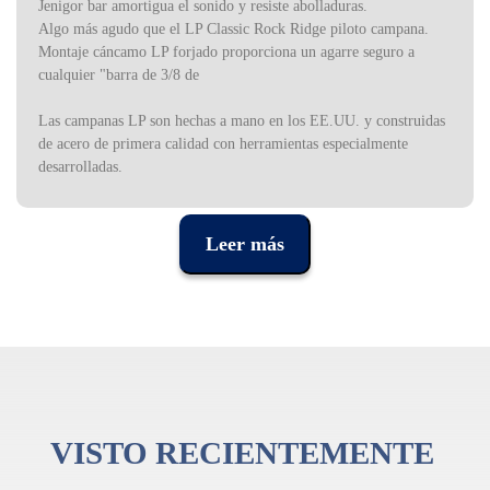
Jenigor bar amortigua el sonido y resiste abolladuras.
Algo más agudo que el LP Classic Rock Ridge piloto campana.
Montaje cáncamo LP forjado proporciona un agarre seguro a
cualquier "barra de 3/8 de
Las campanas LP son hechas a mano en los EE.UU. y construidas
de acero de primera calidad con herramientas especialmente
desarrolladas.
Cada cencerro LP se inspecciona la mano para comprobar la
consistencia del espesor del metal, la durabilidad de la
construcción y la posición exacta de las soldaduras. Esto asegura
Leer más
que todos los modelos de LP Cencerro producirá sonido
consistente, generación tras generación.
VISTO RECIENTEMENTE