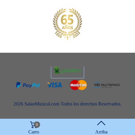
2026 SalaoMusical.com Todos los derechos Reservados.
0
Carro
Arriba