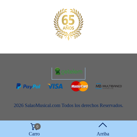
2026 SalaoMusical.com Todos los derechos Reservados.
0
Carro
Arriba