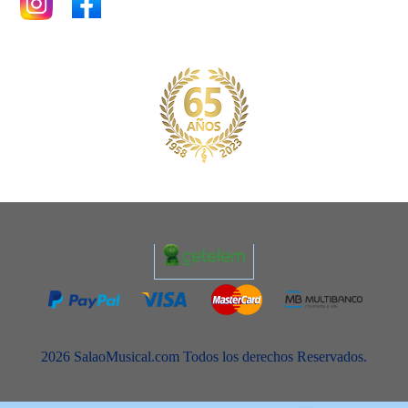
2026 SalaoMusical.com Todos los derechos Reservados.