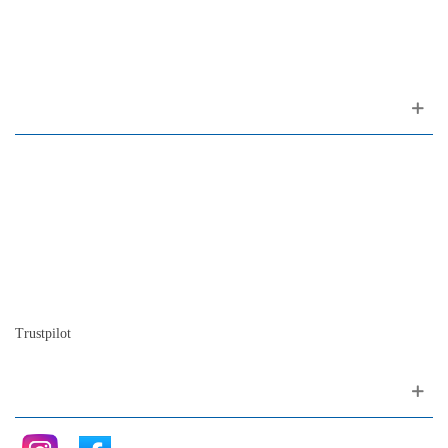
1200-309 Lisboa Portugal
Sobre nosotros
Contactos
Mapa del sitio
Quienes somos
Nuestra historia
La historia del Piano
Blog
Trustpilot
Siganos