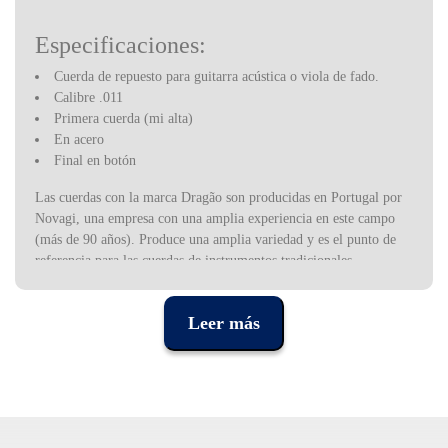
Especificaciones:
Cuerda de repuesto para guitarra acústica o viola de fado.
Calibre .011
Primera cuerda (mi alta)
En acero
Final en botón
Las cuerdas con la marca Dragão son producidas en Portugal por
Novagi, una empresa con una amplia experiencia en este campo
(más de 90 años). Produce una amplia variedad y es el punto de
referencia para las cuerdas de instrumentos tradicionales
portuguesas. También produce cuerdas sueltas, uñas y púas varias.
Leer más