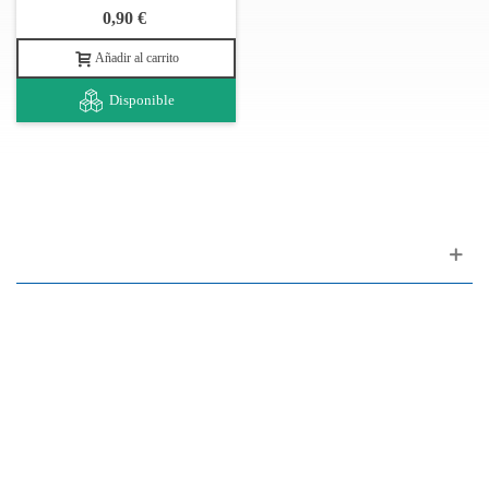
0,90 €
Añadir al carrito
Disponible
Apoyo al cliente
FAQ
Enlaces
Política de Privacidad
Condiciones generales de venta
Aparcamiento
Facilidades de pago