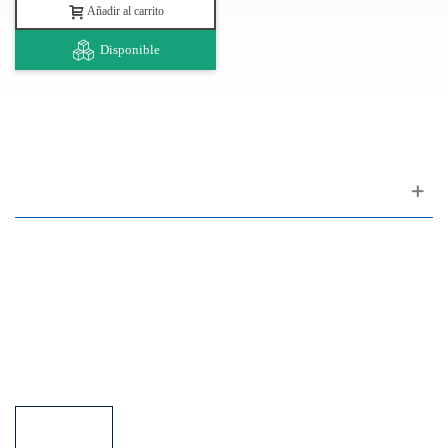
Añadir al carrito
Disponible
Apoyo al cliente
FAQ
Enlaces
Política de Privacidad
Condiciones generales de venta
Aparcamiento
Facilidades de pago