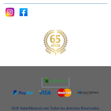
2026 SalaoMusical.com Todos los derechos Reservados.