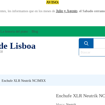
AVISO:
Julio y Agosto
entes, les informamos que en los meses de
,
el Sabado cerramos
La historia del piano
Blog
de Lisboa
958
MPLIFICACÍON/AUDIO
ARCO
INSTRUMENT
PERCUSÍON
PIANOS
VIE
Enchufe XLR Neutrik NC3MXX
Enchufe XLR Neutrik 
Marca:
Neutrik