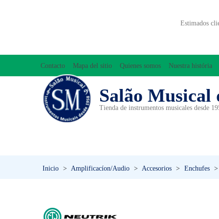
Estimados cli
Contacto
Mapa del sitio
Quienes somos
Nuestra história
Salão Musical 
Tienda de instrumentos musicales desde 1
ACCESORIOS
ACORDEONES
A
INICIACIÓN MUSICAL/ORFF
Inicio
>
Amplificacíon/Audio
>
Accesorios
>
Enchufes
>