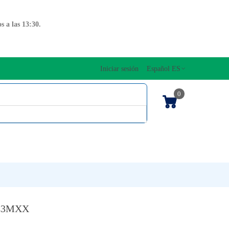
 a las 13:30.
Iniciar sesión
Español ES
0
OS CUERDAS
EDICIONES MUSICALES
NTO
TECLADOS
NC3MXX