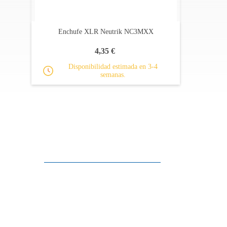
Enchufe XLR Neutrik NC3MXX
4,35 €
Disponibilidad estimada en 3-4
semanas.
Apoyo al cliente
FAQ
Enlaces
Política de Privacidad
Condiciones generales de venta