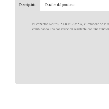
Descripción
Detalles del producto
El conector Neutrik XLR NC3MXX, el estándar de la ind
combinando una construcción resistente con una funciona