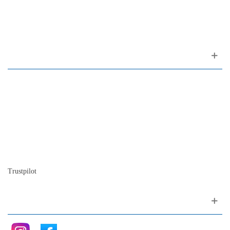
1200-309 Lisboa Portugal
Sobre nosotros
Contactos
Mapa del sitio
Quienes somos
Nuestra historia
La historia del Piano
Blog
Trustpilot
Siganos